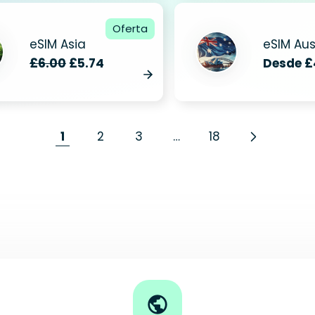
Oferta
eSIM Asia
eSIM Aus
£6.00
£5.74
Desde £
1
2
3
…
18