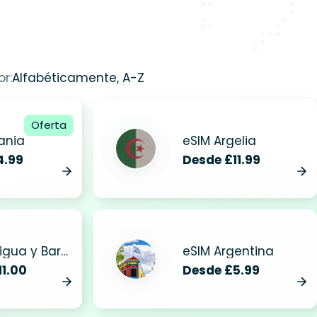
r:
Alfabéticamente, A-Z
Oferta
ania
eSIM Argelia
4.99
Desde £11.99
eSIM Antigua y Barbuda
eSIM Argentina
11.00
Desde £5.99